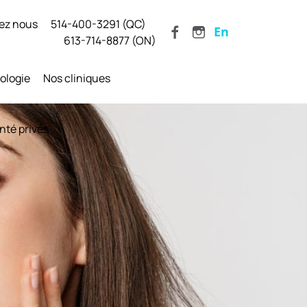
ez nous
514-400-3291 (QC)
En
613-714-8877 (ON)
ologie
Nos cliniques
nté privés