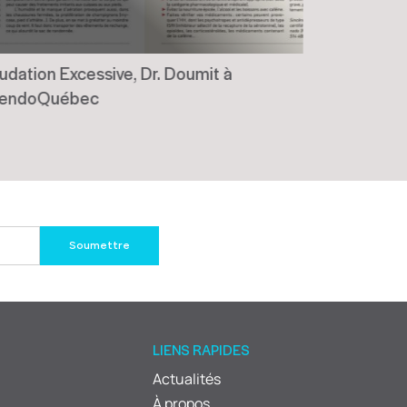
udation Excessive, Dr. Doumit à
Traitemen
endoQuébec
LIENS RAPIDES
Actualités
À propos