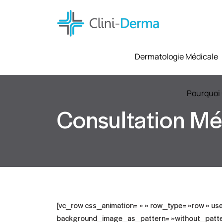
Dermatologie Médicale
Pourquoi 
Consultation Mé
[vc_row css_animation= » » row_type= »row » use
background_image_as_pattern= »without_patter