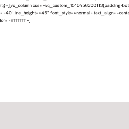
nt;} »][vc_column css= ».vc_custom_1510456300113{padding-bott
 »40″ line_height= »46″ font_style= »normal » text_align= »cent
or= »#ffffff »]
aire de Consultation M