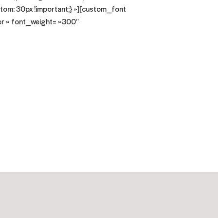
om: 30px !important;} »][custom_font
er » font_weight= »300″
édicale