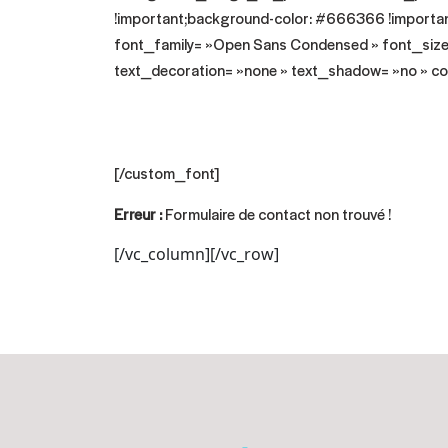
!important;background-color: #666366 !importa
font_family= »Open Sans Condensed » font_size=
text_decoration= »none » text_shadow= »no » col
Formul
[/custom_font]
Erreur :
Formulaire de contact non trouvé !
[/vc_column][/vc_row]