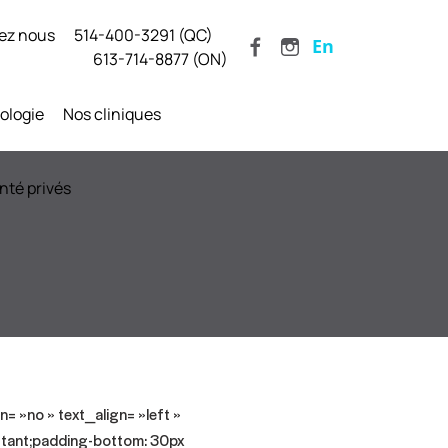
ez nous
514-400-3291 (QC)
En
613-714-8877 (ON)
ologie
Nos cliniques
nté privés
 »no » text_align= »left »
tant;padding-bottom: 30px