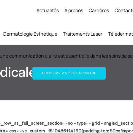
Actualités
À propos
Carrières
Contact
Dermatologie Esthétique
Traitements Laser
Télédermat
une communication claire est essentielle dans les soins de sa
dicale
CHOISISSEZ VOTRE CLINIQUE
_row_as_full_screen_section= »no » type= »grid » angled_section=
n » css= ».vc_custom_1510456114160{padding-top: 50px !impor