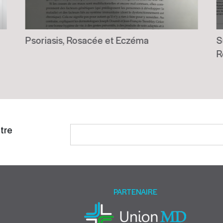
Psoriasis, Rosacée et Eczéma
S
R
tre
Please
leave
this
field
empty.
PARTENAIRE