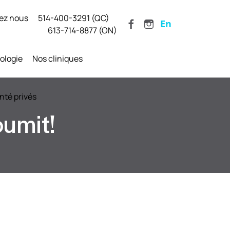
ez nous
514-400-3291 (QC)
En
613-714-8877 (ON)
ologie
Nos cliniques
nté privés
oumit!