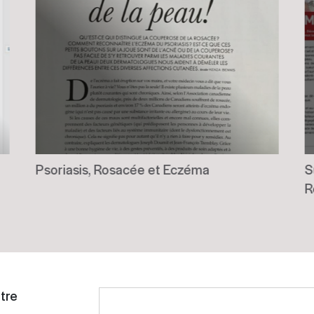
Psoriasis, Rosacée et Eczéma
S
R
tre
Please
leave