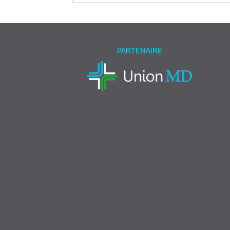
this
field
empty.
PARTENAIRE