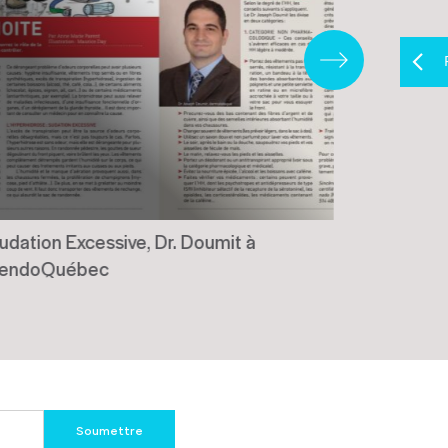
udation Excessive, Dr. Doumit à
Traitemen
endoQuébec