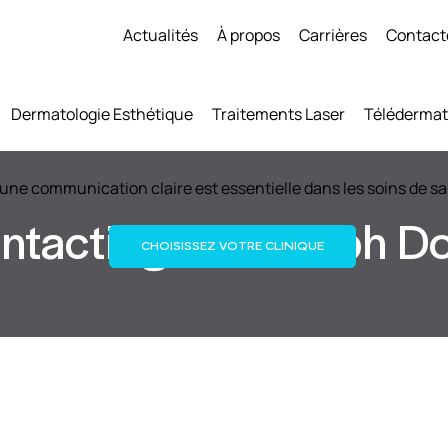
Actualités
À propos
Carrières
Contact
Dermatologie Esthétique
Traitements Laser
Télédermat
une communication claire est essentielle dans les soins de sa
ntacting Dr. Joseph D
CHOISISSEZ VOTRE CLINIQUE