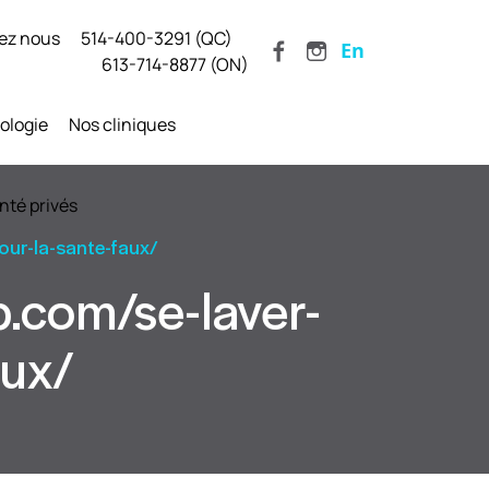
ez nous
514-400-3291 (QC)
En
613-714-8877 (ON)
ologie
Nos cliniques
nté privés
our-la-sante-faux/
.com/se-laver-
aux/