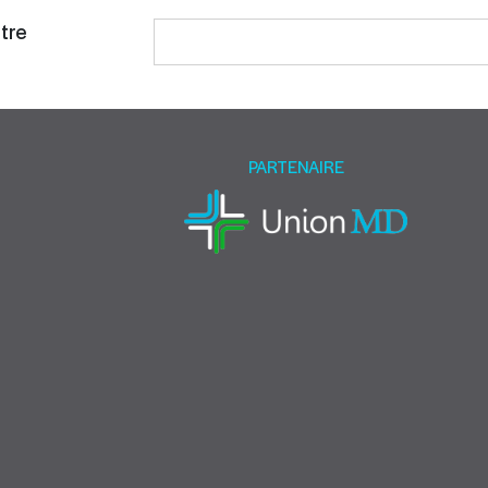
tre
Please
leave
this
field
empty.
PARTENAIRE