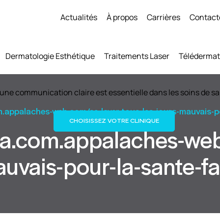
Actualités
À propos
Carrières
Contact
Dermatologie Esthétique
Traitements Laser
Télédermat
une communication claire est essentielle dans les soins de sa
m.appalaches-web.com/se-laver-tous-les-jours-mauvais-p
CHOISISSEZ VOTRE CLINIQUE
rma.com.appalaches-web
auvais-pour-la-sante-f