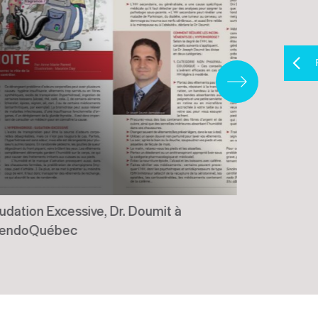
udation Excessive, Dr. Doumit à
Traitemen
endoQuébec