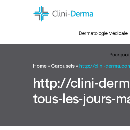
Dermatologie Médicale
Pourquoi 
Home
»
Carousels
»
http://clini-derma.co
http://clini-de
tous-les-jours-m